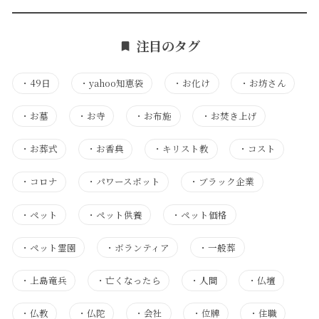
注目のタグ
・
49日
・
yahoo知恵袋
・
お化け
・
お坊さん
・
お墓
・
お寺
・
お布施
・
お焚き上げ
・
お葬式
・
お香典
・
キリスト教
・
コスト
・
コロナ
・
パワースポット
・
ブラック企業
・
ペット
・
ペット供養
・
ペット価格
・
ペット霊園
・
ボランティア
・
一般葬
・
上島竜兵
・
亡くなったら
・
人間
・
仏壇
・
仏教
・
仏陀
・
会社
・
位牌
・
住職