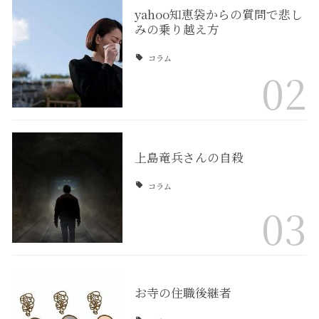
yahoo知恵袋からの質問で悲し
みの乗り越え方
コラム
02
上島竜兵さんの自殺
コラム
03
お寺の住職後継者