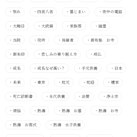
・
別れ
・
四苦八苦
・
墓じまい
・
夜中の電話
・
大晦日
・
大統領
・
家族葬
・
幽霊
・
当院
・
役所
・
後継者
・
御布施 お寺
・
御朱印
・
悲しみの乗り越え方
・
成仏
・
戒名
・
戒名なぜ高い？
・
手元供養
・
日本
・
未来
・
東京
・
枕元
・
枕経
・
檀家
・
死亡診断書
・
永代供養
・
法要
・
浄土宗
・
煩悩
・
熱海
・
熱海 お墓
・
熱海 お寺
・
熱海 お葬式
・
熱海 水子供養