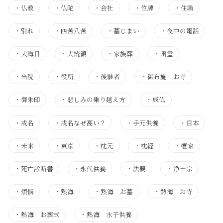
・
仏教
・
仏陀
・
会社
・
位牌
・
住職
・
別れ
・
四苦八苦
・
墓じまい
・
夜中の電話
・
大晦日
・
大統領
・
家族葬
・
幽霊
・
当院
・
役所
・
後継者
・
御布施 お寺
・
御朱印
・
悲しみの乗り越え方
・
成仏
・
戒名
・
戒名なぜ高い？
・
手元供養
・
日本
・
未来
・
東京
・
枕元
・
枕経
・
檀家
・
死亡診断書
・
永代供養
・
法要
・
浄土宗
・
煩悩
・
熱海
・
熱海 お墓
・
熱海 お寺
・
熱海 お葬式
・
熱海 水子供養