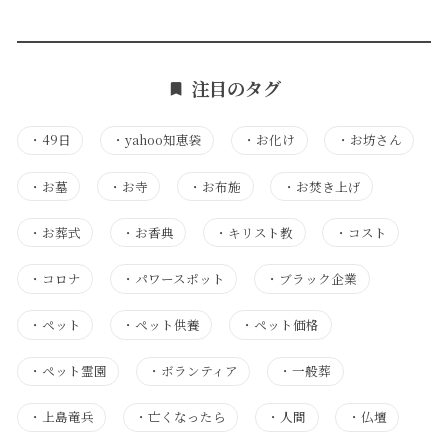
注目のタグ
・
49日
・
yahoo知恵袋
・
お化け
・
お坊さん
・
お墓
・
お寺
・
お布施
・
お焚き上げ
・
お葬式
・
お香典
・
キリスト教
・
コスト
・
コロナ
・
パワースポット
・
ブラック企業
・
ペット
・
ペット供養
・
ペット価格
・
ペット霊園
・
ボランティア
・
一般葬
・
上島竜兵
・
亡くなったら
・
人間
・
仏壇