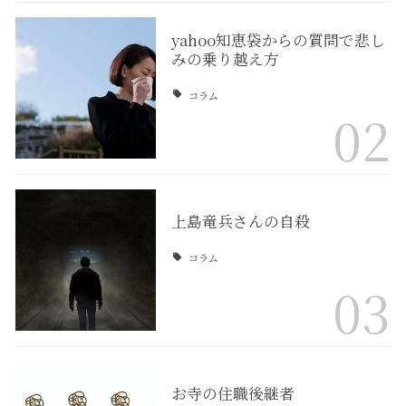
yahoo知恵袋からの質問で悲し
みの乗り越え方
コラム
02
上島竜兵さんの自殺
コラム
03
お寺の住職後継者