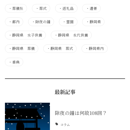
・
葬儀社
・
葬式
・
返礼品
・
遺骨
・
都内
・
除夜の鐘
・
霊園
・
静岡県
・
静岡県 水子供養
・
静岡県 永代供養
・
静岡県 葬儀
・
静岡県 葬式
・
静岡県内
・
香典
最新記事
除夜の鐘は何故108回？
コラム