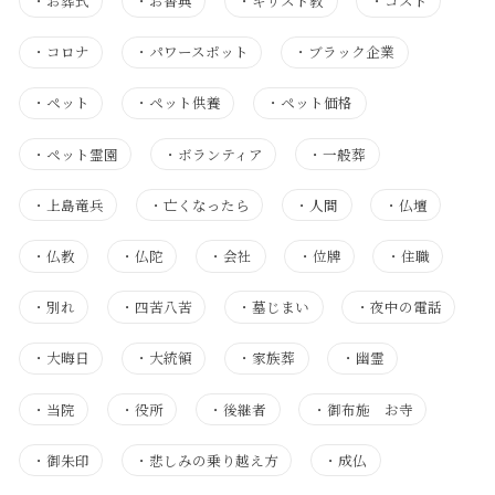
・
お葬式
・
お香典
・
キリスト教
・
コスト
・
コロナ
・
パワースポット
・
ブラック企業
・
ペット
・
ペット供養
・
ペット価格
・
ペット霊園
・
ボランティア
・
一般葬
・
上島竜兵
・
亡くなったら
・
人間
・
仏壇
・
仏教
・
仏陀
・
会社
・
位牌
・
住職
・
別れ
・
四苦八苦
・
墓じまい
・
夜中の電話
・
大晦日
・
大統領
・
家族葬
・
幽霊
・
当院
・
役所
・
後継者
・
御布施 お寺
・
御朱印
・
悲しみの乗り越え方
・
成仏