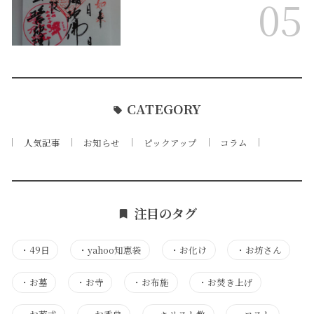
05
CATEGORY
人気記事
お知らせ
ピックアップ
コラム
注目のタグ
・
49日
・
yahoo知恵袋
・
お化け
・
お坊さん
・
お墓
・
お寺
・
お布施
・
お焚き上げ