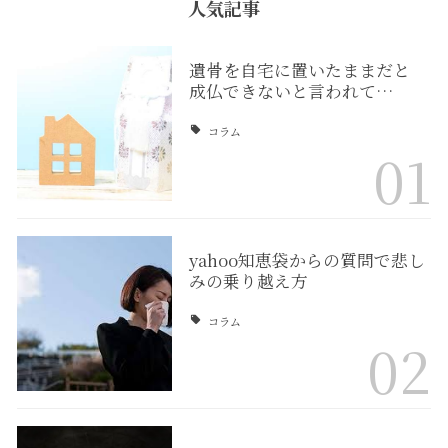
人気記事
遺骨を自宅に置いたままだと
成仏できないと言われて…
コラム
01
yahoo知恵袋からの質問で悲し
みの乗り越え方
コラム
02