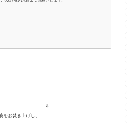
⇩
塔婆をお焚き上げし、