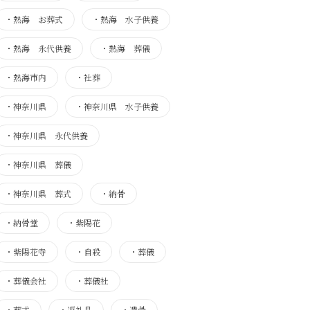
・
熱海 お葬式
・
熱海 水子供養
・
熱海 永代供養
・
熱海 葬儀
・
熱海市内
・
社葬
・
神奈川県
・
神奈川県 水子供養
・
神奈川県 永代供養
・
神奈川県 葬儀
・
神奈川県 葬式
・
納骨
・
納骨堂
・
紫陽花
・
紫陽花寺
・
自殺
・
葬儀
・
葬儀会社
・
葬儀社
・
葬式
・
返礼品
・
遺骨