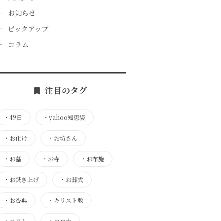
お知らせ
ピックアップ
コラム
注目のタグ
・
49日
・
yahoo知恵袋
・
お化け
・
お坊さん
・
お墓
・
お寺
・
お布施
・
お焚き上げ
・
お葬式
・
お香典
・
キリスト教
・
コスト
・
コロナ