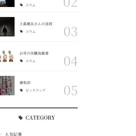
02
コラム
上島竜兵さんの自殺
03
コラム
お寺の住職後継者
04
コラム
御朱印
05
ピックアップ
CATEGORY
人気記事