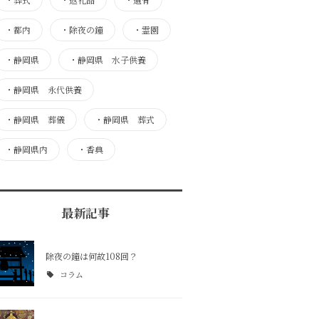
・
都内
・
除夜の鐘
・
霊園
・
静岡県
・
静岡県 水子供養
・
静岡県 永代供養
・
静岡県 葬儀
・
静岡県 葬式
・
静岡県内
・
香典
最新記事
除夜の鐘は何故108回？
コラム