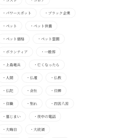
・
パワースポット
・
ブラック企業
・
ペット
・
ペット供養
・
ペット価格
・
ペット霊園
・
ボランティア
・
一般葬
・
上島竜兵
・
亡くなったら
・
人間
・
仏壇
・
仏教
・
仏陀
・
会社
・
位牌
・
住職
・
別れ
・
四苦八苦
・
墓じまい
・
夜中の電話
・
大晦日
・
大統領