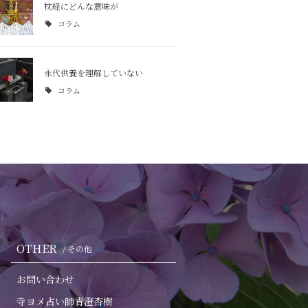
枕経にどんな意味が
コラム
永代供養を理解していない
コラム
OTHER
/ その他
お問い合わせ
寺ヨメ占い師青澄杏樹