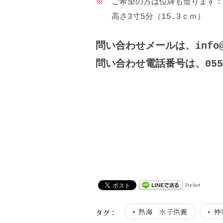
※
ご希望の方は位牌も造ります：2
高さ3寸5分（15.3ｃｍ）
問い合わせメールは、info@
問い合わせ電話番号は、0557
Pocket
熱海 水子供養
神
タグ：