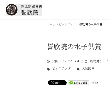
ホーム
>
ピックアップ
>
誓欣院の水子供養
誓欣院の水子供養
公開日
：2022.04.4 /
最終更新日
：2
ピックアップ
人気記事
Pocket