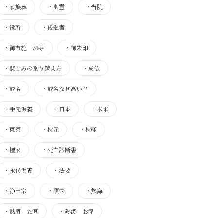
・
家族葬
・
幽霊
・
当院
・
役所
・
後継者
・
御布施 お寺
・
御朱印
・
悲しみの乗り越え方
・
成仏
・
戒名
・
戒名なぜ高い？
・
手元供養
・
日本
・
未来
・
東京
・
枕元
・
枕経
・
檀家
・
死亡診断書
・
永代供養
・
法要
・
浄土宗
・
煩悩
・
熱海
・
熱海 お墓
・
熱海 お寺